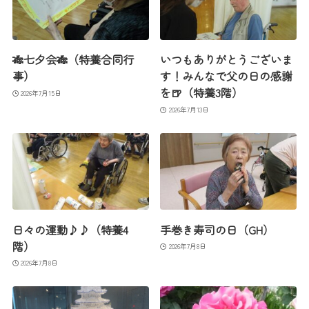
🎋七夕会🎋（特養合同行
いつもありがとうございま
事）
す！みんなで父の日の感謝
を🍺（特養3階）
2026年7月15日
2026年7月13日
日々の運動♪♪（特養4
手巻き寿司の日（GH）
階）
2026年7月8日
2026年7月8日