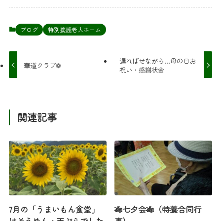
ブログ
特別養護老人ホーム
遅ればせながら…母の日お
華道クラブ❁
祝い・感謝状🌼
関連記事
7月の「うまいもん食堂」
🎋七夕会🎋（特養合同行