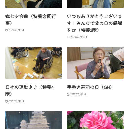
🎋七夕会🎋（特養合同行
いつもありがとうございま
事）
す！みんなで父の日の感謝
を🍺（特養3階）
2026年7月15日
2026年7月13日
日々の運動♪♪（特養4
手巻き寿司の日（GH）
階）
2026年7月8日
2026年7月8日