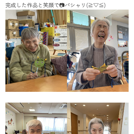
完成した作品と笑顔で📷パシャリ(≧▽≦)