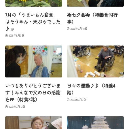
7月の「うまいもん食堂」
🎋七夕会🎋（特養合同行
はそうめん・天ぷらでした
事）
♪☺
2026年7月15日
2026年8月3日
いつもありがとうございま
日々の運動♪♪（特養4
す！みんなで父の日の感謝
階）
を🍺（特養3階）
2026年7月8日
2026年7月13日