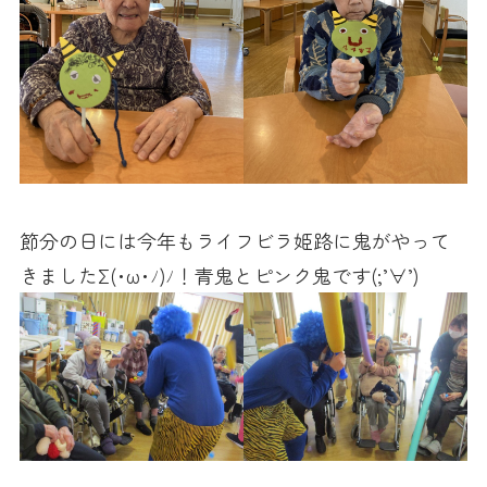
節分の日には今年もライフビラ姫路に鬼がやって
きましたΣ(･ω･ﾉ)ﾉ！青鬼とピンク鬼です(;’∀’)