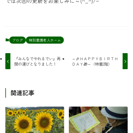
では次回の更新をお楽しみに～(^_^)/~
ブログ
特別養護老人ホーム
『みんなでやれるでい』再
～🎉ＨＡＰＰＹＢＩＲＴＨ
開の運びとなりました！
ＤＡＹ🎁～（特養2階）
関連記事