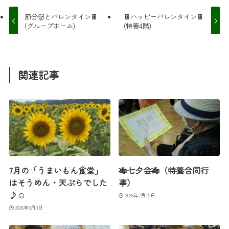
節分👹とバレンタイン🍫
🍫ハッピーバレンタイン🍫
(グループホーム)
(特養4階)
関連記事
7月の「うまいもん食堂」
🎋七夕会🎋（特養合同行
はそうめん・天ぷらでした
事）
♪☺
2026年7月15日
2026年8月3日