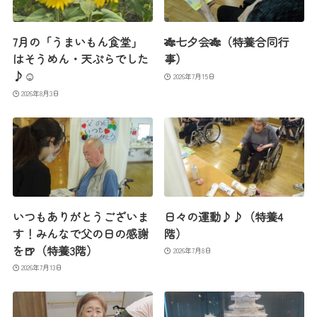
7月の「うまいもん食堂」
🎋七夕会🎋（特養合同行
はそうめん・天ぷらでした
事）
♪☺
2026年7月15日
2026年8月3日
いつもありがとうございま
日々の運動♪♪（特養4
す！みんなで父の日の感謝
階）
を🍺（特養3階）
2026年7月8日
2026年7月13日