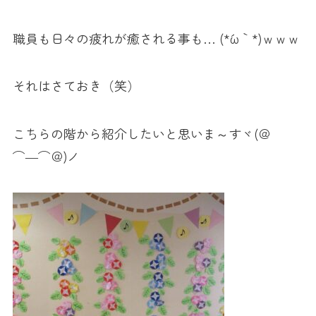
職員も日々の疲れが癒される事も… (*´ω｀*)ｗｗｗ
それはさておき（笑）
こちらの階から紹介したいと思いま～すヾ(＠
⌒―⌒＠)ノ