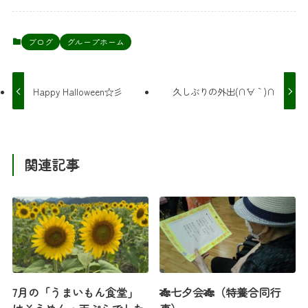
ブログ
グループホーム
Happy Halloween☆彡
久しぶりの外出(∩´∀｀)∩
関連記事
7月の「うまいもん食堂」
🎋七夕会🎋（特養合同行