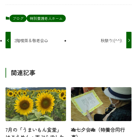
ブログ
特別養護老人ホーム
2階喫茶＆敬老会🌰
秋祭り!(^^)!
関連記事
7月の「うまいもん食堂」
🎋七夕会🎋（特養合同行