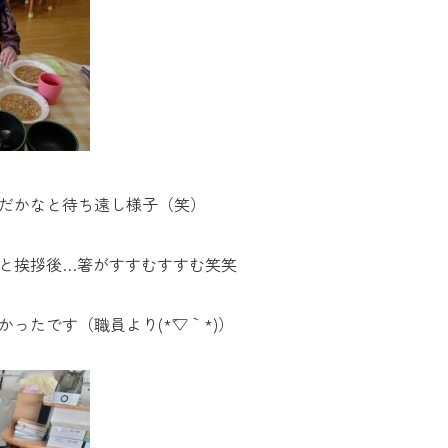
だかなと待ち遠し様子（笑）
と挨拶後…箸がすすむすすむ笑笑
ったです（職員より(*´▽｀*)）