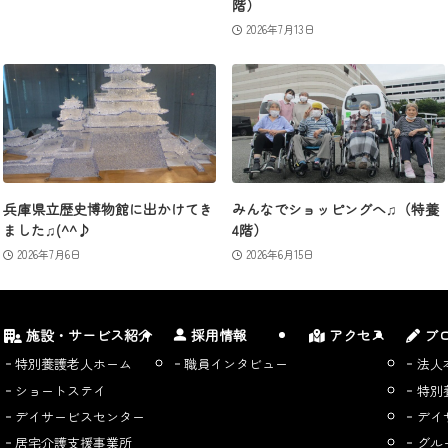
階）
2026年7月13日
兵庫県立歴史博物館に出かけてき
みんなでショッピングへ♫（特養
ました♫(^^♪
4階）
2026年7月6日
2026年6月15日
施設・サービス紹介
採用情報
アクセス
ブ
特別養護老人ホーム
職員インタビュー
法人
ショートステイ
特別
デイサービスセンター
デイ
居宅介護支援事業所
グル