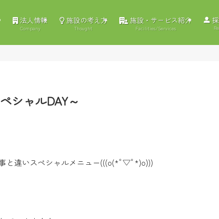
法人情報
施設の考え方
施設・サービス紹介
採
Re
Company
Thought
Facilities/Services
ペシャルDAY～
いスペシャルメニュー(((o(*ﾟ▽ﾟ*)o)))