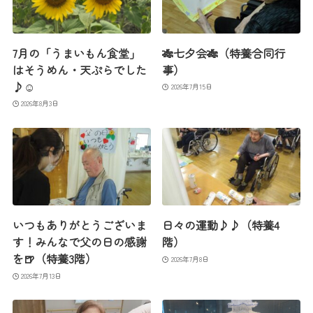
7月の「うまいもん食堂」
🎋七夕会🎋（特養合同行
はそうめん・天ぷらでした
事）
♪☺
2026年7月15日
2026年8月3日
いつもありがとうございま
日々の運動♪♪（特養4
す！みんなで父の日の感謝
階）
を🍺（特養3階）
2026年7月8日
2026年7月13日