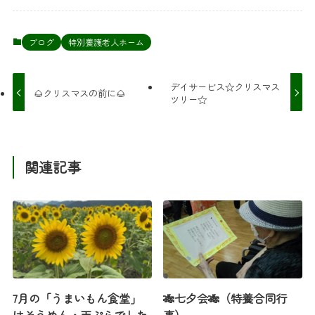
ブログ
特別養護老人ホーム
デイサービス☆クリスマス
🌰クリスマスの前に🌰
ツリー☆
関連記事
7月の「うまいもん食堂」
🎋七夕会🎋（特養合同行