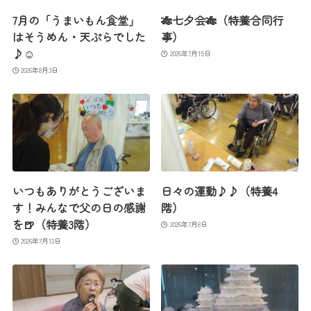
7月の「うまいもん食堂」
🎋七夕会🎋（特養合同行
はそうめん・天ぷらでした
事）
♪☺
2026年7月15日
2026年8月3日
いつもありがとうございま
日々の運動♪♪（特養4
す！みんなで父の日の感謝
階）
を🍺（特養3階）
2026年7月8日
2026年7月13日