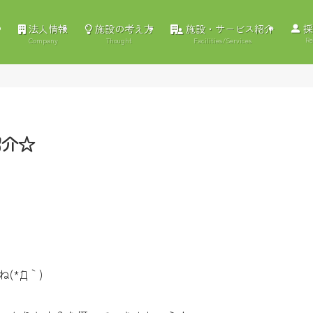
法人情報
施設の考え方
施設・サービス紹介
採
Re
Company
Thought
Facilities/Services
紹介☆
*´Д｀)