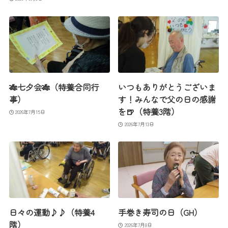
🎋七夕会🎋（特養合同行
いつもありがとうございま
事）
す！みんなで父の日の感謝
を🍺（特養3階）
2026年7月15日
2026年7月13日
日々の運動♪♪（特養4
手巻き寿司の日（GH）
階）
2026年7月8日