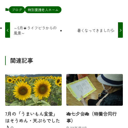
ブログ
特別養護老人ホーム
～6月☀ライフビラからの
暑くなってきました💦
風景～
関連記事
7月の「うまいもん食堂」
🎋七夕会🎋（特養合同行
はそうめん・天ぷらでした
事）
♪☺
2026年7月15日