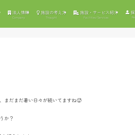
法人情報
施設の考え方
施設・サービス紹介
採
Re
Company
Thought
Facilities/Services
、まだまだ暑い日々が続いてますね🥵
うか？