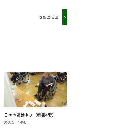
お誕生日🍰
日々の運動♪♪（特養4階）
2026年7月8日