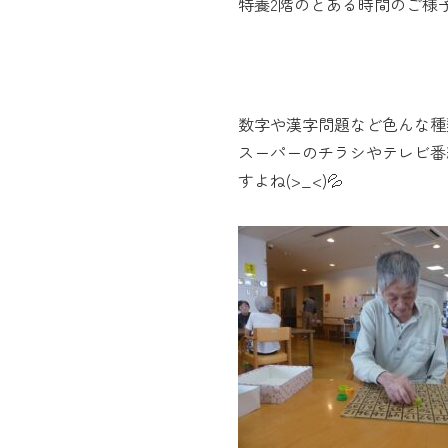
特養2階のとある時間のご様
数字や漢字問題など色んな種
スーパーのチラシやテレビ番
すよね(>_<)💦