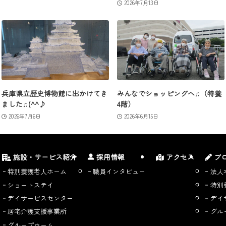
2026年7月13日
兵庫県立歴史博物館に出かけてき
みんなでショッピングへ♫（特養
ました♫(^^♪
4階）
2026年7月6日
2026年6月15日
施設・サービス紹介
採用情報
アクセス
ブ
特別養護老人ホーム
職員インタビュー
法人
ショートステイ
特別
デイサービスセンター
デイ
居宅介護支援事業所
グル
グループホーム