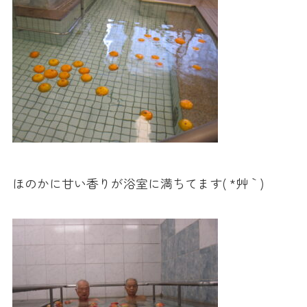
ほのかに甘い香りが浴室に満ちてます( *´艸｀)