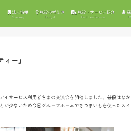
法人情報
施設の考え方
施設・サービス紹介
採
Re
Company
Thought
Facilities/Services
ティー』
デイサービス利用者さまの交流会を開催しました。普段はなか
とが少ないため今回グループホームでさつまいもを使ったスイ