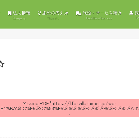
法人情報
施設の考え方
施設・サービス紹介
採
Re
Company
Thought
Facilities/Services
☆
Missing PDF "https://life-villa-himeji.jp/wp-
02/%E4%BA%8C%E6%9C%88%E5%88%86%E3%83%96%E3%83%AD%
.