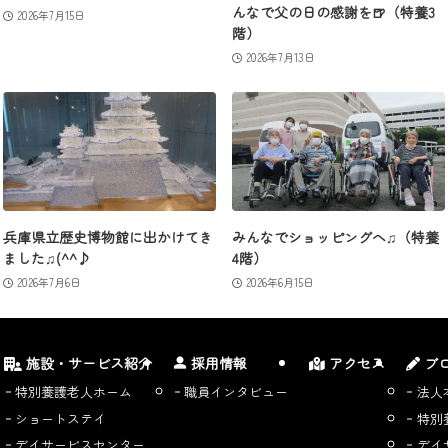
んなで父の日の感謝を🍺（特養3
2026年7月15日
階）
2026年7月13日
兵庫県立歴史博物館に出かけてき
みんなでショッピングへ♫（特養
ました♫(^^♪
4階）
2026年7月6日
2026年6月15日
施設・サービス紹介
採用情報
アクセス
ブ
特別養護老人ホーム
職員インタビュー
法人
ショートステイ
特別
デイサービスセンター
デイ